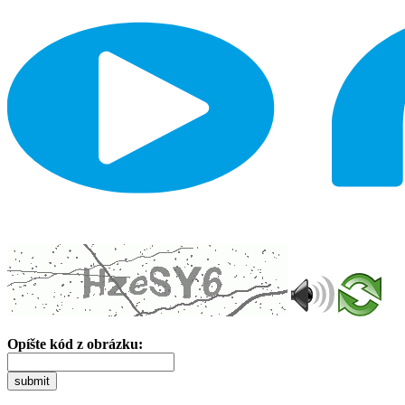
Opíšte kód z obrázku:
submit