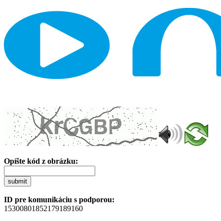
Opíšte kód z obrázku:
submit
ID pre komunikáciu s podporou:
15300801852179189160