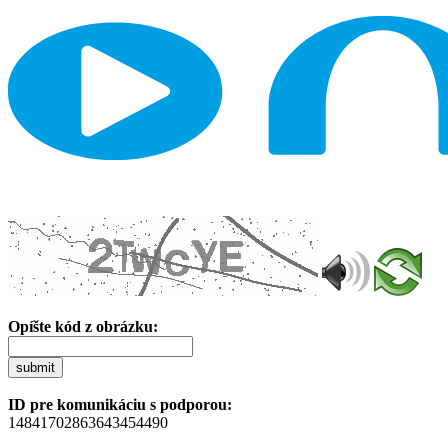
Opíšte kód z obrázku:
submit
ID pre komunikáciu s podporou:
14841702863643454490