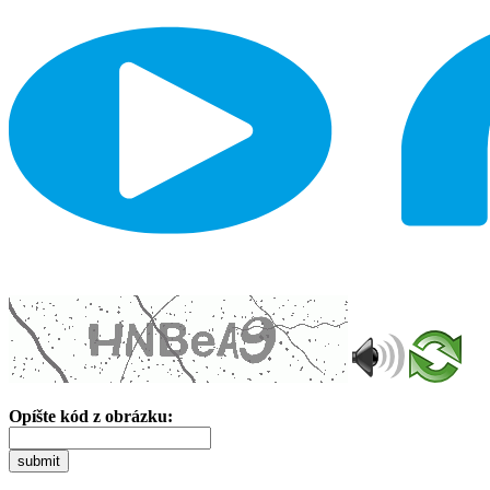
Opíšte kód z obrázku:
submit