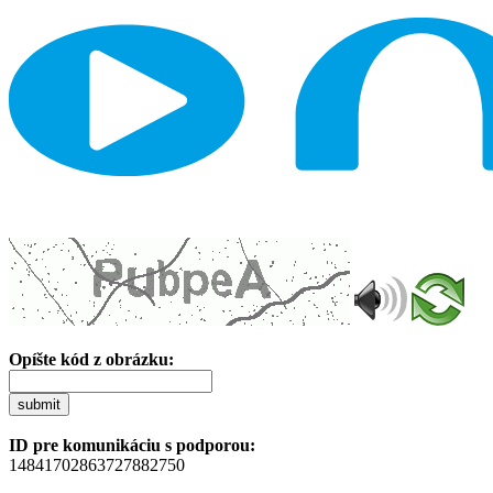
Opíšte kód z obrázku:
submit
ID pre komunikáciu s podporou:
14841702863727882750