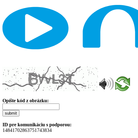
Opíšte kód z obrázku:
submit
ID pre komunikáciu s podporou:
14841702863751743834