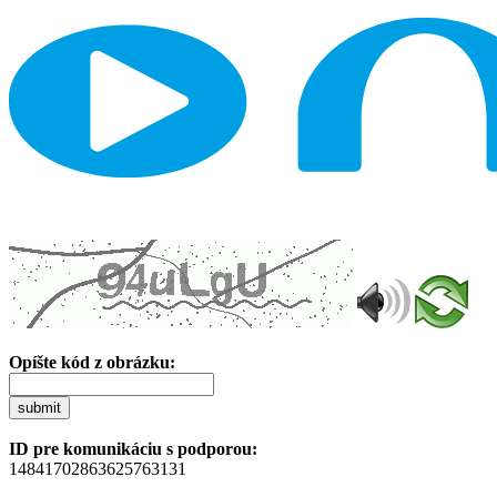
Opíšte kód z obrázku:
submit
ID pre komunikáciu s podporou:
14841702863625763131