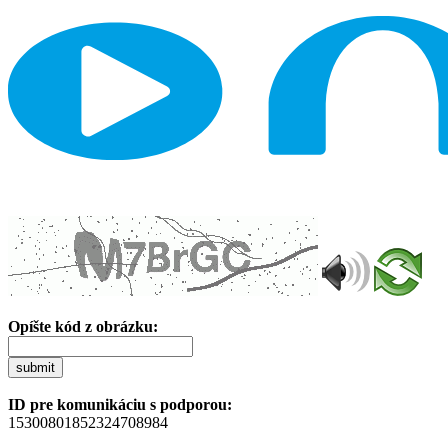
Opíšte kód z obrázku:
submit
ID pre komunikáciu s podporou:
15300801852324708984