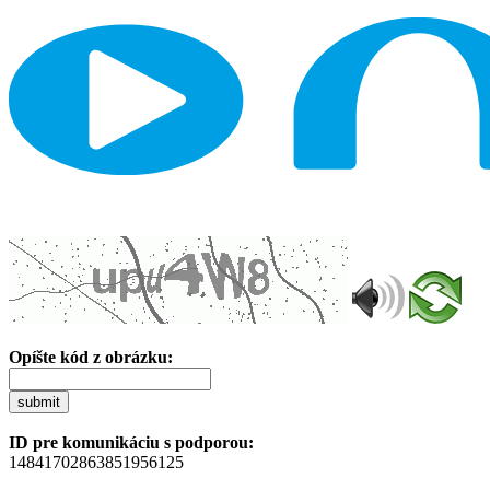
Opíšte kód z obrázku:
submit
ID pre komunikáciu s podporou:
14841702863851956125