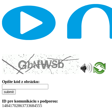
Opíšte kód z obrázku:
submit
ID pre komunikáciu s podporou:
14841702863733684555