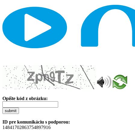
Opíšte kód z obrázku:
submit
ID pre komunikáciu s podporou:
14841702863754897916