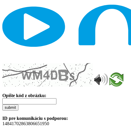
Opíšte kód z obrázku:
submit
ID pre komunikáciu s podporou:
14841702863806651950