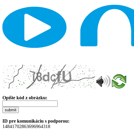
Opíšte kód z obrázku:
submit
ID pre komunikáciu s podporou:
14841702863696964318