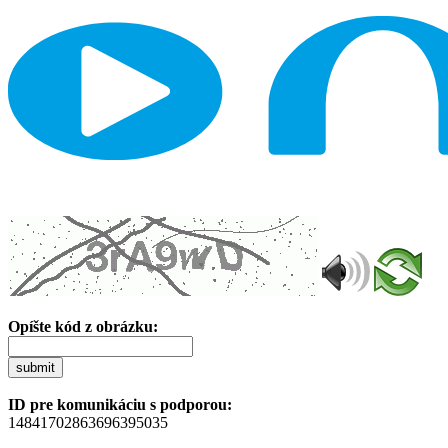
Opíšte kód z obrázku:
submit
ID pre komunikáciu s podporou:
14841702863696395035