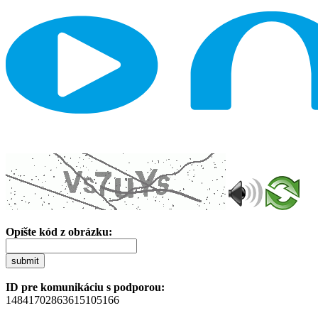
Opíšte kód z obrázku:
submit
ID pre komunikáciu s podporou:
14841702863615105166