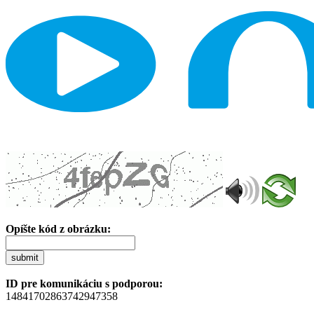
Opíšte kód z obrázku:
submit
ID pre komunikáciu s podporou:
14841702863742947358