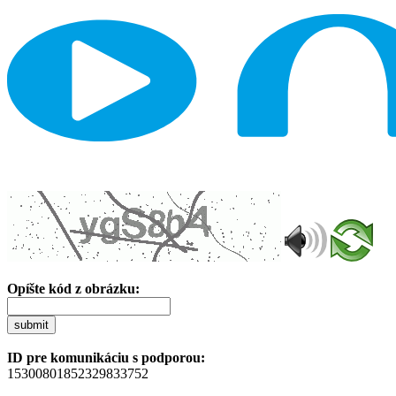
Opíšte kód z obrázku:
submit
ID pre komunikáciu s podporou:
15300801852329833752