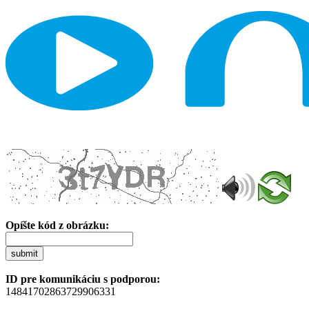
Opíšte kód z obrázku:
submit
ID pre komunikáciu s podporou:
14841702863729906331