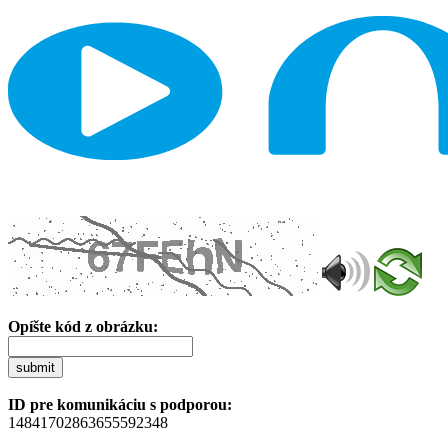
Opíšte kód z obrázku:
submit
ID pre komunikáciu s podporou:
14841702863655592348