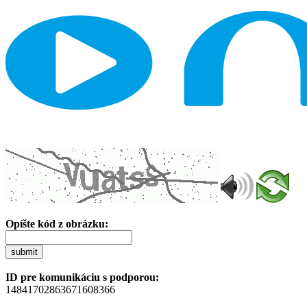
Opíšte kód z obrázku:
submit
ID pre komunikáciu s podporou:
14841702863671608366