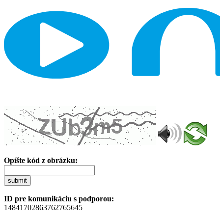
Opíšte kód z obrázku:
submit
ID pre komunikáciu s podporou:
14841702863762765645