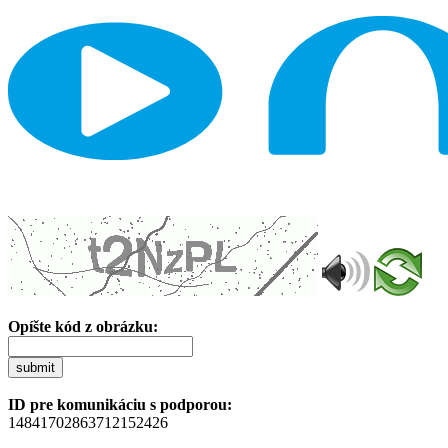
Opíšte kód z obrázku:
submit
ID pre komunikáciu s podporou:
14841702863712152426