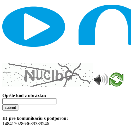
Opíšte kód z obrázku:
submit
ID pre komunikáciu s podporou:
14841702863639339546