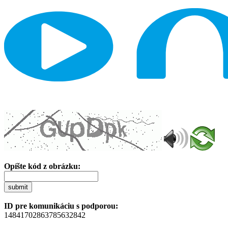
Opíšte kód z obrázku:
submit
ID pre komunikáciu s podporou:
14841702863785632842