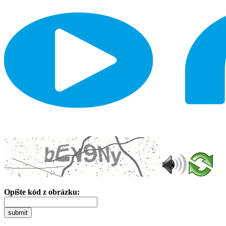
Opíšte kód z obrázku:
submit