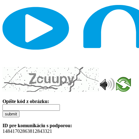
Opíšte kód z obrázku:
submit
ID pre komunikáciu s podporou:
14841702863812843321