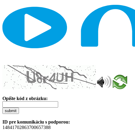
Opíšte kód z obrázku:
submit
ID pre komunikáciu s podporou:
14841702863700657388