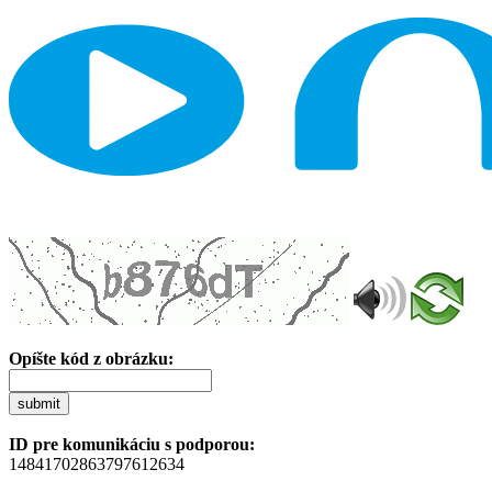
Opíšte kód z obrázku:
submit
ID pre komunikáciu s podporou:
14841702863797612634