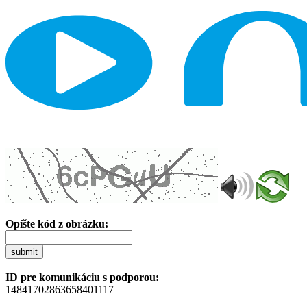
Opíšte kód z obrázku:
submit
ID pre komunikáciu s podporou:
14841702863658401117