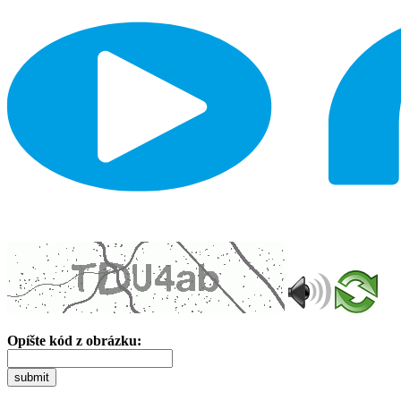
Opíšte kód z obrázku:
submit