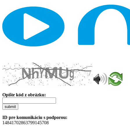
Opíšte kód z obrázku:
submit
ID pre komunikáciu s podporou:
14841702863799145708