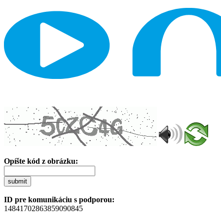
Opíšte kód z obrázku:
submit
ID pre komunikáciu s podporou:
14841702863859090845