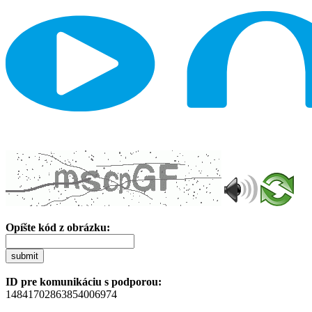
Opíšte kód z obrázku:
submit
ID pre komunikáciu s podporou:
14841702863854006974