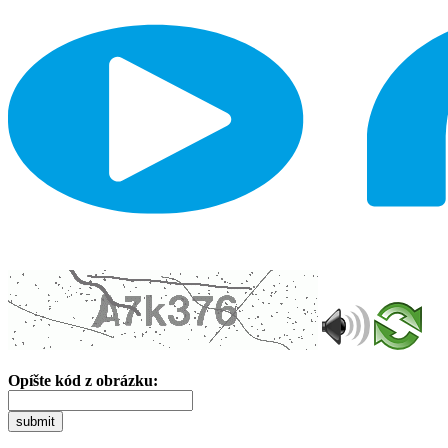
Opíšte kód z obrázku:
submit