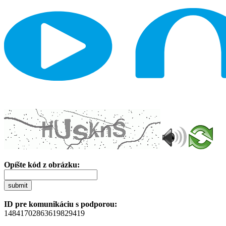
Opíšte kód z obrázku:
submit
ID pre komunikáciu s podporou:
14841702863619829419