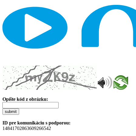
Opíšte kód z obrázku:
submit
ID pre komunikáciu s podporou:
14841702863609266542