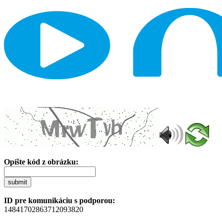
Opíšte kód z obrázku:
submit
ID pre komunikáciu s podporou:
14841702863712093820