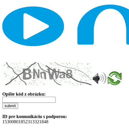
Opíšte kód z obrázku:
submit
ID pre komunikáciu s podporou:
15300801852313321848