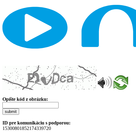
Opíšte kód z obrázku:
submit
ID pre komunikáciu s podporou:
15300801852174339720