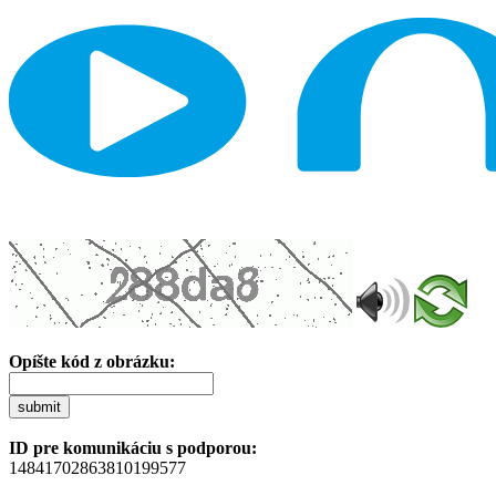
Opíšte kód z obrázku:
submit
ID pre komunikáciu s podporou:
14841702863810199577