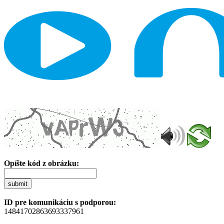
Opíšte kód z obrázku:
submit
ID pre komunikáciu s podporou:
14841702863693337961