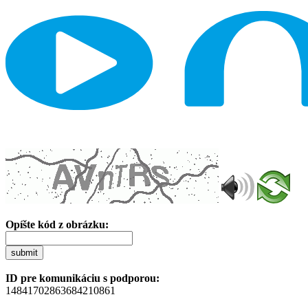
Opíšte kód z obrázku:
submit
ID pre komunikáciu s podporou:
14841702863684210861