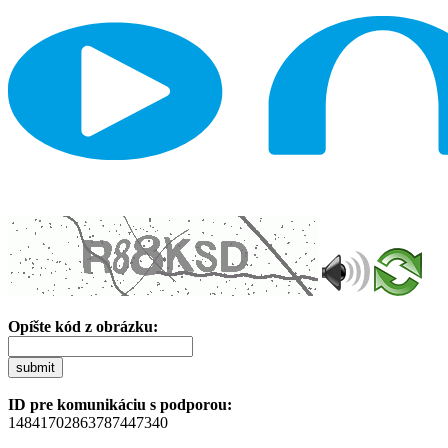
Opíšte kód z obrázku:
submit
ID pre komunikáciu s podporou:
14841702863787447340