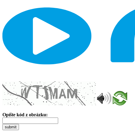
Opíšte kód z obrázku:
submit