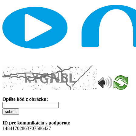
Opíšte kód z obrázku:
submit
ID pre komunikáciu s podporou:
14841702863707586427