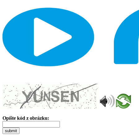
Opíšte kód z obrázku:
submit