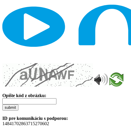
Opíšte kód z obrázku:
submit
ID pre komunikáciu s podporou:
14841702863715270602