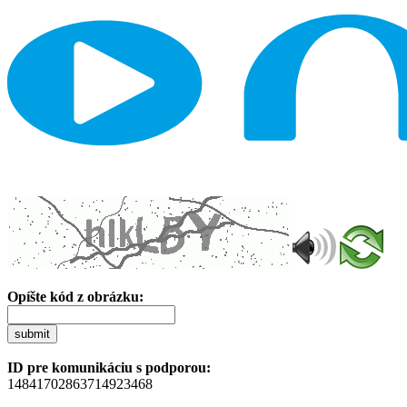
Opíšte kód z obrázku:
submit
ID pre komunikáciu s podporou:
14841702863714923468