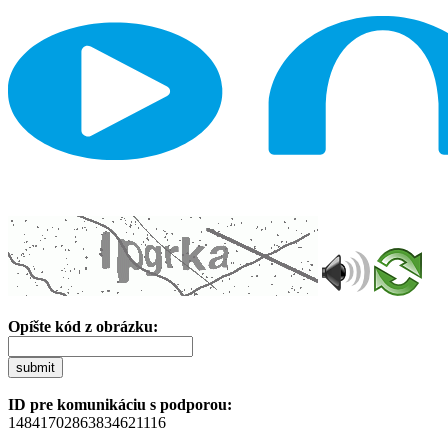
Opíšte kód z obrázku:
submit
ID pre komunikáciu s podporou:
14841702863834621116