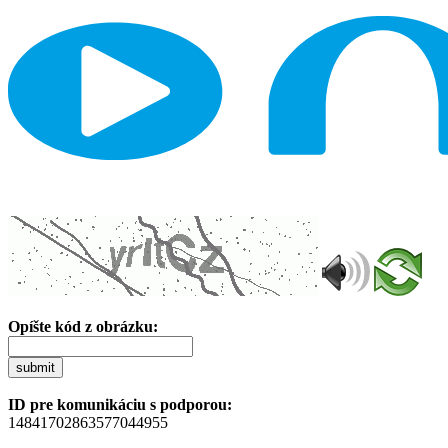
Opíšte kód z obrázku:
submit
ID pre komunikáciu s podporou:
14841702863577044955